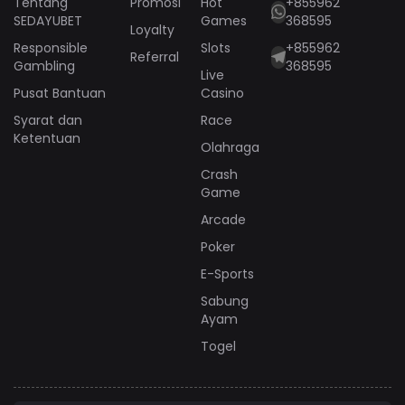
Tentang
Promosi
Hot
+855962
SEDAYUBET
Games
368595
Loyalty
Responsible
Slots
+855962
Referral
Gambling
368595
Live
Pusat Bantuan
Casino
Syarat dan
Race
Ketentuan
Olahraga
Crash
Game
Arcade
Poker
E-Sports
Sabung
Ayam
Togel