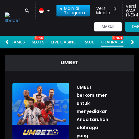
Versi
Main di
Versi
WAP
Telegram
Mobile
(NEX4
MASUK
DAF
HOT GAMES
SLOTS
LIVE CASINO
RACE
OLAHRAGA
CRA
UMBET
UMBET
berkomitmen
untuk
menyediakan
Anda taruhan
olahraga
yang