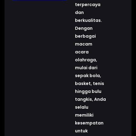
terpercaya
dan
berkualitas.
Dengan
berbagai
macam
acara
olahraga,
mulai dari
sepak bola,
basket, tenis
hingga bulu
tangkis, Anda
selalu
memiliki
kesempatan
untuk