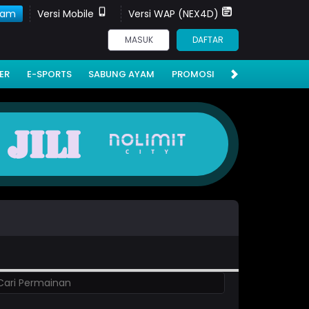
gram
Versi Mobile
Versi WAP (NEX4D)
MASUK
DAFTAR
ER
E-SPORTS
SABUNG AYAM
PROMOSI