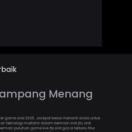
rbaik
ni Gampang Menang
ver game viral 2025. Jackpot besar menanti anda untuk
n teknologi muktahir dalam bermain slot jitu anti
rmain puluhan game live rtp slot gacor terbaru fitur