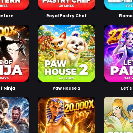
antern
Royal Pastry Chef
Elemen
f Ninja
Paw House 2
Let's