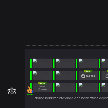
* Selama bank maintenance dan bank offline deposi