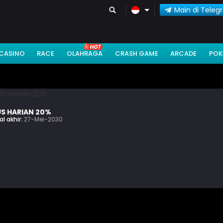
Main di Tele
 CASINO
RACE
OLAHRAGA
CRASH GAME
ARCADE
POK
S HARIAN 20%
l akhir:
27-Mei-2030