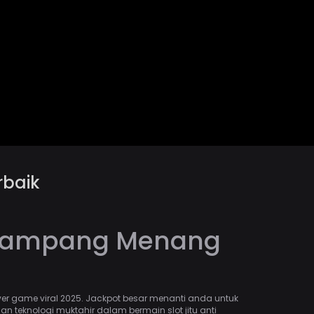
rbaik
ni Gampang Menang
ver game viral 2025. Jackpot besar menanti anda untuk
n teknologi muktahir dalam bermain slot jitu anti