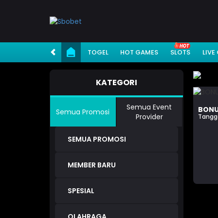
TOGEL
HOT GAMES
SLOTS
LIVE
KATEGORI
Semua Event
BONU
Semua Promosi
Provider
Tangga
SEMUA PROMOSI
MEMBER BARU
SPESIAL
OLAHRAGA