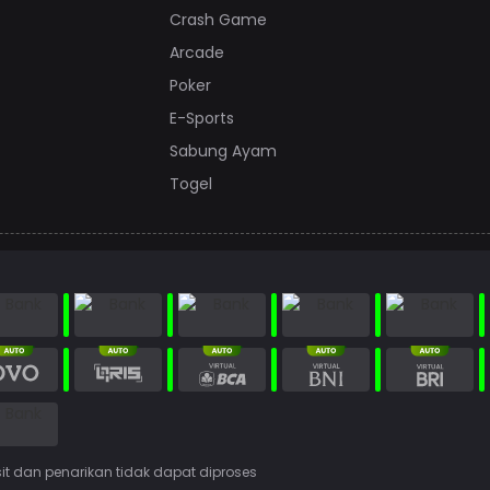
Crash Game
Arcade
Poker
E-Sports
Sabung Ayam
Togel
t dan penarikan tidak dapat diproses