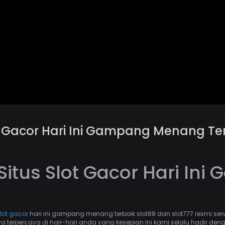
ot Gacor Hari Ini Gampang Menang Te
Situs Slot Gacor Hari I
slot gacor
hari ini gampang menang terbaik slot88 dan slot777 resmi ser
terpercaya di hari-hari anda yang kesepian ini kami selalu hadir denga