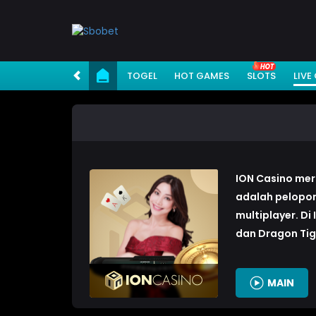
TOGEL
HOT GAMES
SLOTS
LIVE
ION Casino mer
adalah pelopor 
multiplayer. Di
dan Dragon Tig
MAIN