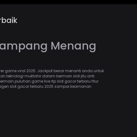
rbaik
ni Gampang Menang
ver game viral 2025. Jackpot besar menanti anda untuk
n teknologi muktahir dalam bermain slot jitu anti
rmain puluhan game live rtp slot gacor terbaru fitur
i agen slot gacor terbaru 2025 sampai keamanan