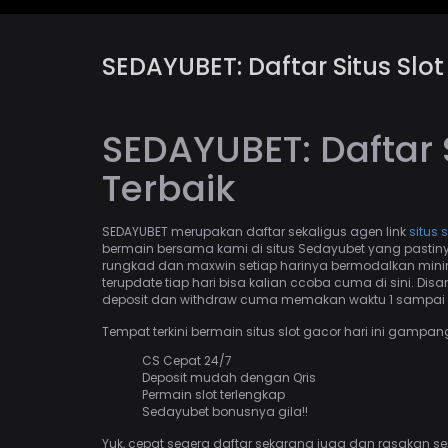
SEDAYUBET: Daftar Situs Sl
SEDAYUBET: Daftar 
Terbaik
SEDAYUBET merupakan daftar sekaligus agen link
situs 
bermain bersama kami di situs Sedayubet yang pastinya 
rungkad dan maxwin setiap harinya bermodalkan minim
terupdate tiap hari bisa kalian ccoba cuma di sini. D
deposit dan withdraw cuma memakan waktu 1 sampai 2
Tempat terkini bermain situs slot gacor hari ini gamp
CS Cepat 24/7
Deposit mudah dengan Qris
Permain slot terlengkap
Sedayubet bonusnya gila!!
Yuk, cepat segera daftar sekarang juga dan rasakan s