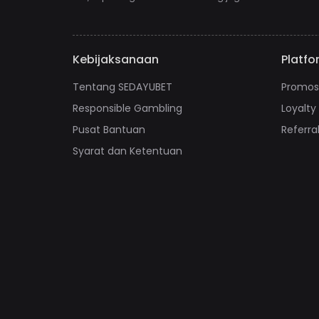
Kebijaksanaan
Platfo
Tentang SEDAYUBET
Promos
Responsible Gambling
Loyalty
Pusat Bantuan
Referra
Syarat dan Ketentuan