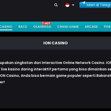
Main di Tele
 CASINO
RACE
OLAHRAGA
CRASH GAME
ARCADE
POK
ION CASINO
upakan singkatan dari Interactive Online Network Casino. IO
live kasino daring interaktif pertama yang bisa dimainkan 
 ION Casino, Anda bisa bermain game populer seperti Bakarat, 
er!