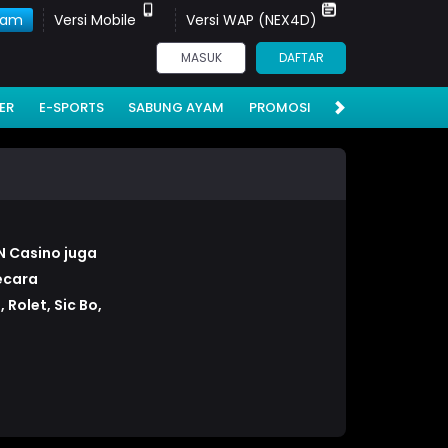
gram
Versi Mobile
Versi WAP (NEX4D)
MASUK
DAFTAR
ER
E-SPORTS
SABUNG AYAM
PROMOSI
N Casino juga
secara
Rolet, Sic Bo,